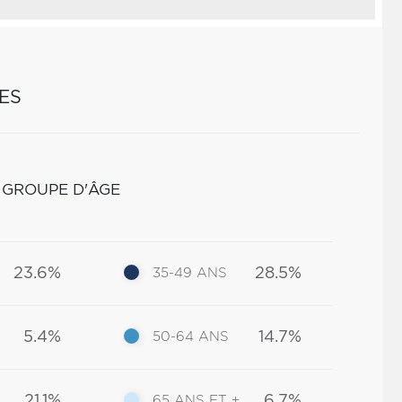
ES
 GROUPE D'ÂGE
23.6%
28.5%
35-49 ANS
5.4%
14.7%
50-64 ANS
21.1%
6.7%
65 ANS ET +