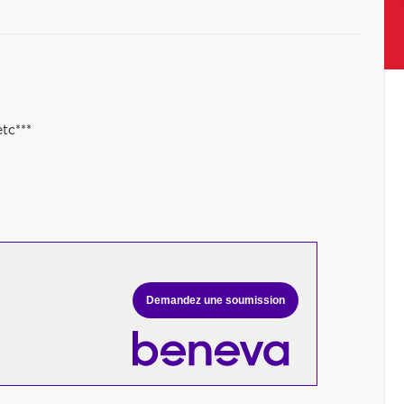
etc***
Demandez une soumission